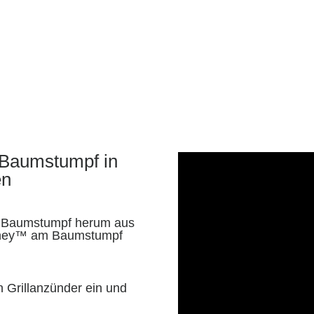
 Baumstumpf in
en
 Baumstumpf herum aus
imney™ am Baumstumpf
en Grillanzünder ein und