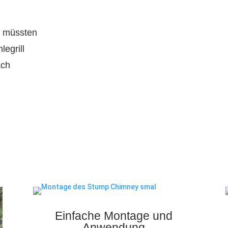
n müssten
egrill
ach
Einfache Montage und
Anwendung