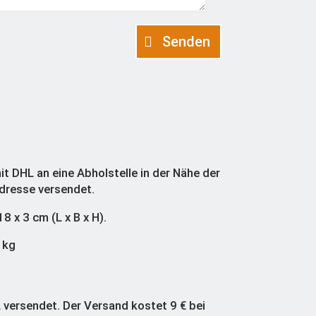
Senden
t DHL an eine Abholstelle in der Nähe der
dresse versendet.
 x 3 cm (L x B x H).
 kg
 versendet. Der Versand kostet 9 € bei