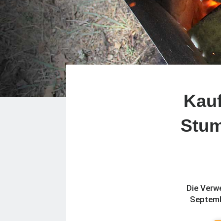
Kauf
Stu
Die Verw
Septemb